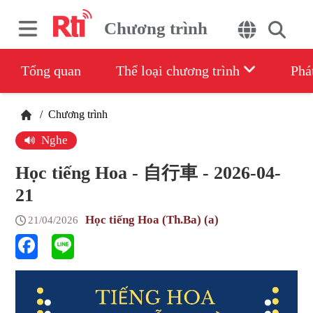
Chương trình
Tổng quan
Thể loại chương trình
Phá
/
Chương trình
Nghe
Học tiếng Hoa - 自行車 - 2026-04-
21
Học tiếng Hoa (Th.Ba) (a)
21/04/2026