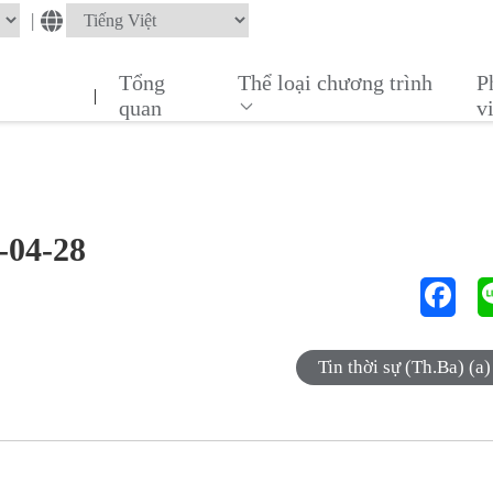
|
Tổng
Thể loại chương trình
P
|
quan
v
6-04-28
Tin thời sự (Th.Ba) (a)