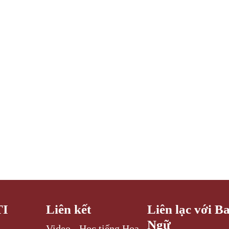
TI
Liên kết
Liên lạc với B
Ngữ
Video - Học tiếng Hoa