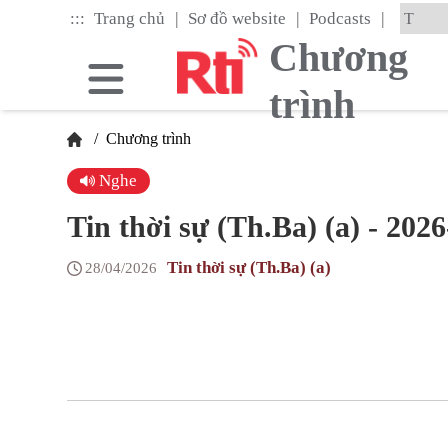
Skip
|
|
|
:::
Trang chủ
Sơ đồ website
Podcasts
to
the
Chương
main
content
trình
block
/
Chương trình
Nghe
Tin thời sự (Th.Ba) (a) - 202
Tin thời sự (Th.Ba) (a)
28/04/2026