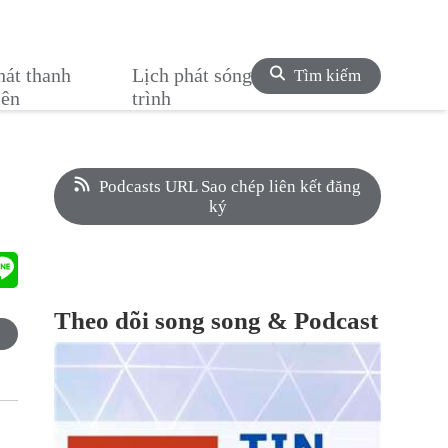
hát thanh
Lịch phát sóng chương
Tìm kiếm
iên
trình
Podcasts URL Sao chép liên kết đăng
ký
Theo dõi song song & Podcast