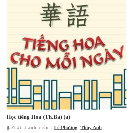
Học tiếng Hoa (Th.Ba) (a)
Lệ Phương
Thúy Anh
Phát thanh viên：