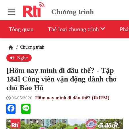
Chương trình
Tổng quan
Thể loại chương trình
Phá
/
Chương trình
Nghe
[Hôm nay mình đi đâu thế? - Tập
184] Công viên vận động dành cho
chó Bảo Hồ
Hôm nay mình đi đâu thế? (RtiFM)
06/05/2026