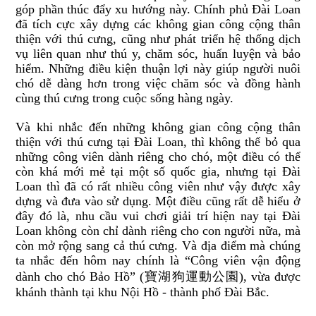
góp phần thúc đẩy xu hướng này. Chính phủ Đài Loan
đã tích cực xây dựng các không gian công cộng thân
thiện với thú cưng, cũng như phát triển hệ thống dịch
vụ liên quan như thú y, chăm sóc, huấn luyện và bảo
hiểm. Những điều kiện thuận lợi này giúp người nuôi
chó dễ dàng hơn trong việc chăm sóc và đồng hành
cùng thú cưng trong cuộc sống hàng ngày.
Và khi nhắc đến những không gian công cộng thân
thiện với thú cưng tại Đài Loan, thì không thể bỏ qua
những công viên dành riêng cho chó, một điều có thể
còn khá mới mẻ tại một số quốc gia, nhưng tại Đài
Loan thì đã có rất nhiều công viên như vậy được xây
dựng và đưa vào sử dụng. Một điều cũng rất dễ hiểu ở
đây đó là, nhu cầu vui chơi giải trí hiện nay tại Đài
Loan không còn chỉ dành riêng cho con người nữa, mà
còn mở rộng sang cả thú cưng. Và địa điểm mà chúng
ta nhắc đến hôm nay chính là “Công viên vận động
dành cho chó Bảo Hồ” (寶湖狗運動公園), vừa được
khánh thành tại khu Nội Hồ - thành phố Đài Bắc.