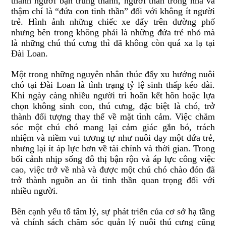
thành người bạn trung thành, người thân trong nhà và
thậm chí là “đứa con tinh thần” đối với không ít người
trẻ. Hình ảnh những chiếc xe đẩy trên đường phố
nhưng bên trong không phải là những đứa trẻ nhỏ mà
là những chú thú cưng thì đã không còn quá xa lạ tại
Đài Loan.
Một trong những nguyên nhân thúc đẩy xu hướng nuôi
chó tại Đài Loan là tình trạng tỷ lệ sinh thấp kéo dài.
Khi ngày càng nhiều người trì hoãn kết hôn hoặc lựa
chọn không sinh con, thú cưng, đặc biệt là chó, trở
thành đối tượng thay thế về mặt tình cảm. Việc chăm
sóc một chú chó mang lại cảm giác gắn bó, trách
nhiệm và niềm vui tương tự như nuôi dạy một đứa trẻ,
nhưng lại ít áp lực hơn về tài chính và thời gian. Trong
bối cảnh nhịp sống đô thị bận rộn và áp lực công việc
cao, việc trở về nhà và được một chú chó chào đón đã
trở thành nguồn an ủi tinh thần quan trọng đối với
nhiều người.
Bên cạnh yếu tố tâm lý, sự phát triển của cơ sở hạ tầng
và chính sách chăm sóc quản lý nuôi thú cưng cũng