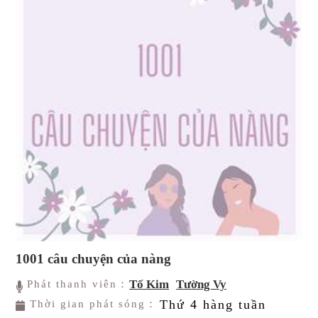
1001 câu chuyện của nàng
Tố Kim
Tường Vy
Phát thanh viên：
Thứ 4 hàng tuần
Thời gian phát sóng：