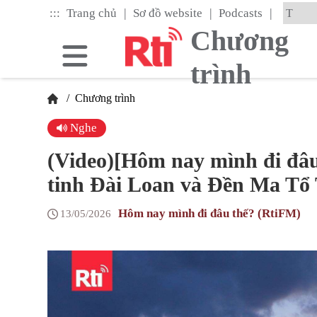
Skip
|
|
|
:::
Trang chủ
Sơ đồ website
Podcasts
to
the
Chương
main
content
trình
block
/
Chương trình
Nghe
(Video)[Hôm nay mình đi đâu
tinh Đài Loan và Đền Ma Tổ T
Hôm nay mình đi đâu thế? (RtiFM)
13/05/2026