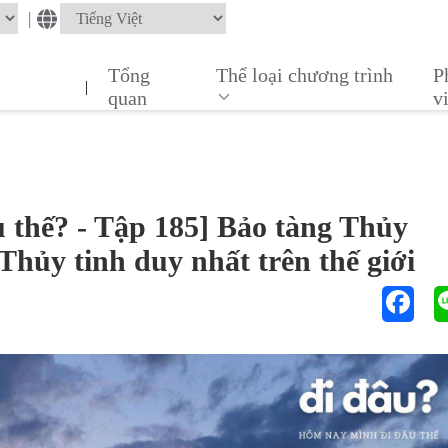
|
Tổng
Thể loại chương trình
P
|
quan
v
 thế? - Tập 185] Bảo tàng Thủy
hủy tinh duy nhất trên thế giới