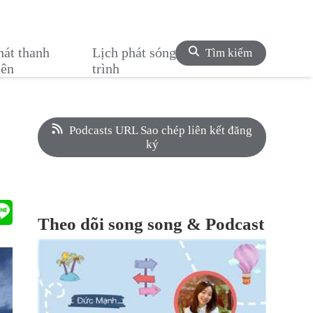
hát thanh
Lịch phát sóng chương
Tìm kiếm
iên
trình
Podcasts URL Sao chép liên kết đăng
ký
Theo dõi song song & Podcast