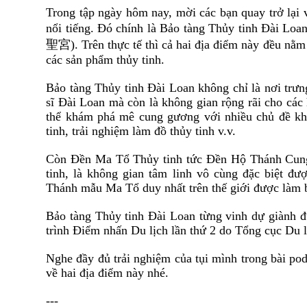
Trong tập ngày hôm nay, mời các bạn quay trở lại
nổi tiếng. Đó chính là Bảo tàng Thủy tinh Đài Loan
聖宮
). Trên thực tế thì cả hai địa điểm này đều nằ
các sản phẩm thủy tinh.
Bảo tàng Thủy tinh Đài Loan không chỉ là nơi trưn
sĩ Đài Loan mà còn là không gian rộng rãi cho các 
thể khám phá mê cung gương với nhiều chủ đề khác
tinh, trải nghiệm làm đồ thủy tinh v.v.
Còn Đền Ma Tổ Thủy tinh tức Đền Hộ Thánh Cung 
tinh, là không gian tâm linh vô cùng đặc biệt đư
Thánh mẫu Ma Tổ duy nhất trên thế giới được làm 
Bảo tàng Thủy tinh Đài Loan từng vinh dự giành 
trình Điểm nhấn Du lịch lần thứ 2 do Tổng cục Du 
Nghe đầy đủ trải nghiệm của tụi mình trong bài pod
về hai địa điểm này nhé.
---