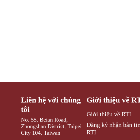
Liên hệ với chúng
Giới thiệu về R
tôi
Giới thiệu về RTI
No. 55, Beian Road,
Đăng ký nhận bản tin
Zhongshan District, Taipei
RTI
City 104, Taiwan