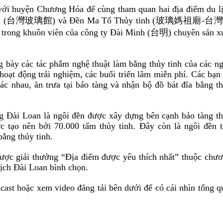
 với huyện Chương Hóa để cùng tham quan hai địa điểm du l
 (
台灣玻璃館
) và Đền Ma Tổ Thủy tinh (
玻璃媽祖廟
-
台灣
m trong khuôn viên của công ty Đài Minh (
台明
) chuyên sản x
g bày các tác phẩm nghệ thuật làm bằng thủy tinh của các n
hoạt động trải nghiệm, các buổi triển lãm miễn phí. Các bạn
 nhau, ăn trưa tại bảo tàng và nhận bộ đồ bát đĩa bằng t
Đài Loan là ngôi đền được xây dựng bên cạnh bảo tàng t
ợc tạo nên bởi 70.000 tấm thủy tinh. Đây còn là ngôi đền 
bằng thủy tinh.
được giải thưởng
“
Địa điểm được yêu thích nhất
”
thuộc chư
lịch Đài Loan bình chọn.
cast hoặc xem video đăng tải bên dưới để có cái nhìn tổng q