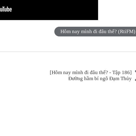
Hôm nay mình đi đâu thế? (RtiFM)
[Hôm nay mình đi đâu thế? - Tập 186]
Đường hầm bí ngô Đạm Thủy