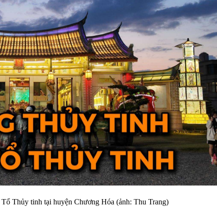
 Tổ Thủy tinh tại huyện Chương Hóa (ảnh: Thu Trang)