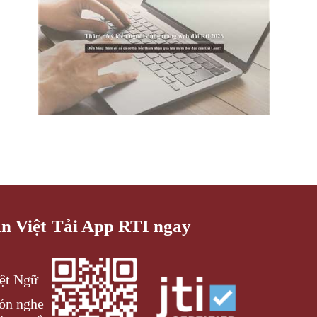
an Việt
Tải App RTI ngay
iệt Ngữ
đón nghe