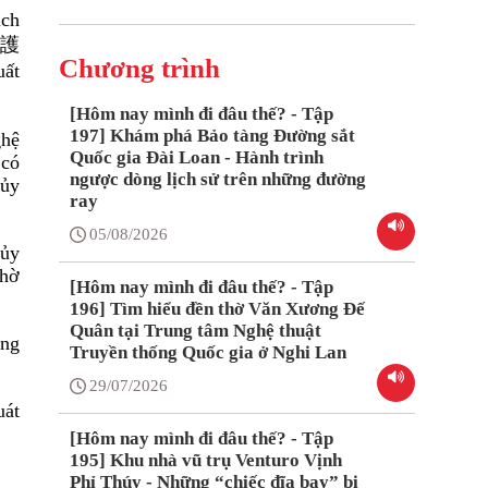
ịch
護
Chương trình
uất
[Hôm nay mình đi đâu thế? - Tập
197] Khám phá Bảo tàng Đường sắt
ghệ
Quốc gia Đài Loan - Hành trình
 có
ngược dòng lịch sử trên những đường
hủy
ray
05/08/2026
hủy
thờ
[Hôm nay mình đi đâu thế? - Tập
196] Tìm hiểu đền thờ Văn Xương Đế
Quân tại Trung tâm Nghệ thuật
ơng
Truyền thống Quốc gia ở Nghi Lan
29/07/2026
uát
[Hôm nay mình đi đâu thế? - Tập
195] Khu nhà vũ trụ Venturo Vịnh
Phỉ Thúy - Những “chiếc đĩa bay” bị