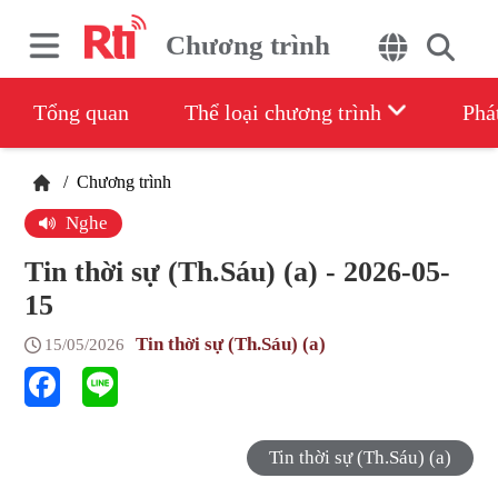
Chương trình
Tổng quan
Thể loại chương trình
Phá
/
Chương trình
Nghe
Tin thời sự (Th.Sáu) (a) - 2026-05-
15
Tin thời sự (Th.Sáu) (a)
15/05/2026
Tin thời sự (Th.Sáu) (a)