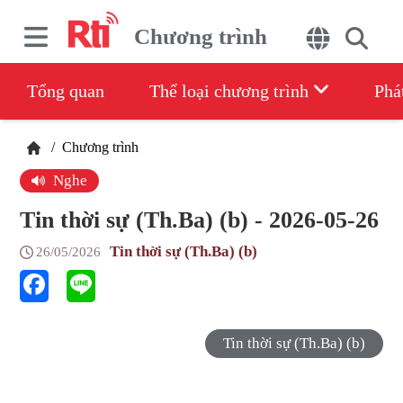
Chương trình
Tổng quan
Thể loại chương trình
Phá
/
Chương trình
Nghe
Tin thời sự (Th.Ba) (b) - 2026-05-26
Tin thời sự (Th.Ba) (b)
26/05/2026
Tin thời sự (Th.Ba) (b)