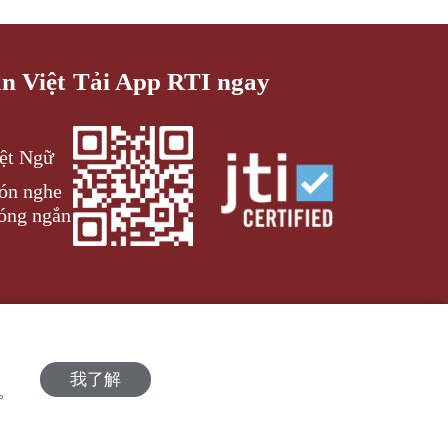
an Việt
Tải App RTI ngay
iệt Ngữ
đón nghe
óng ngắn
我了解
策。