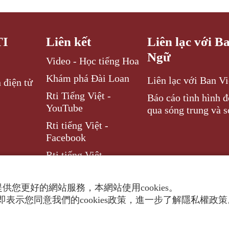
TI
Liên kết
Liên lạc với B
Ngữ
Video - Học tiếng Hoa
Khám phá Đài Loan
Liên lạc với Ban V
 điện tử
Rti Tiếng Việt -
Báo cáo tình hình 
YouTube
qua sóng trung và s
Rti tiếng Việt -
Facebook
Rti tiếng Việt –
Instagram
供您更好的網站服務，本網站使用cookies。
表示您同意我們的cookies政策，進一步了解隱私權政
ghts reserved.