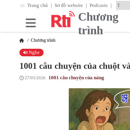
Skip
|
|
|
:::
Trang chủ
Sơ đồ website
Podcasts
to
the
Chương
main
content
trình
block
/
Chương trình
Nghe
1001 câu chuyện của chuột và
1001 câu chuyện của nàng
27/05/2026