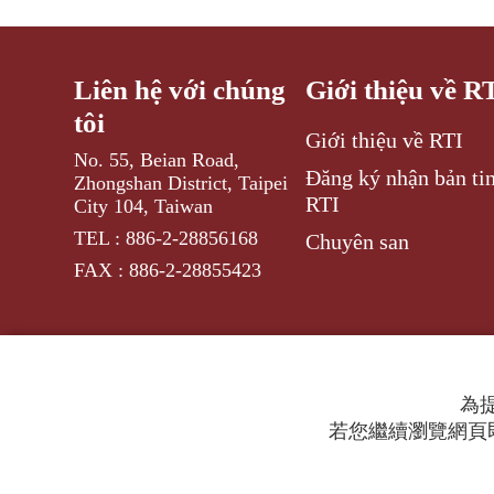
Liên hệ với chúng
Giới thiệu về R
tôi
Giới thiệu về RTI
No. 55, Beian Road,
Đăng ký nhận bản tin
Zhongshan District, Taipei
RTI
City 104, Taiwan
TEL : 886-2-28856168
Chuyên san
FAX : 886-2-28855423
為提
若您繼續瀏覽網頁即
© 2024 RTI (Radio Taiwan International).
All ri