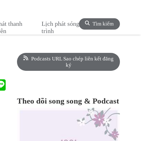
hát thanh
Lịch phát sóng chương
Tìm kiếm
iên
trình
Podcasts URL Sao chép liên kết đăng
ký
Theo dõi song song & Podcast