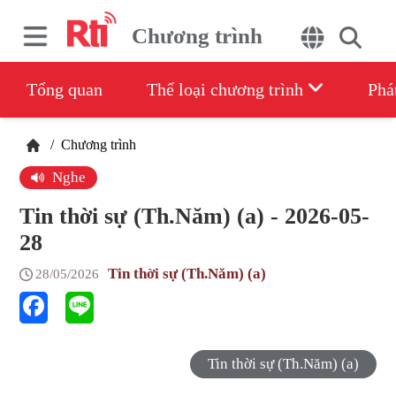
Chương trình
Tổng quan
Thể loại chương trình
Phá
/
Chương trình
Nghe
Tin thời sự (Th.Năm) (a) - 2026-05-
28
Tin thời sự (Th.Năm) (a)
28/05/2026
Tin thời sự (Th.Năm) (a)