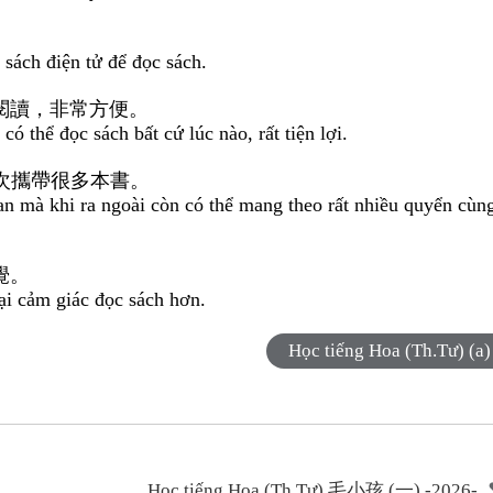
sách điện tử để đọc sách.
閱讀，非常方便。
có thể đọc sách bất cứ lúc nào, rất tiện lợi.
次攜帶很多本書。
an mà khi ra ngoài còn có thể mang theo rất nhiều quyển cùn
覺。
ại cảm giác đọc sách hơn.
Học tiếng Hoa (Th.Tư) (a)
Học tiếng Hoa (Th.Tư) 毛小孩 (一) -2026-