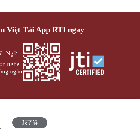
an Việt
Tải App RTI ngay
iệt Ngữ
đón nghe
óng ngắn
我了解
策。