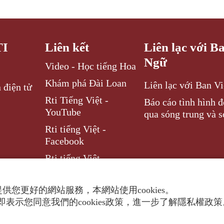
TI
Liên kết
Liên lạc với B
Ngữ
Video - Học tiếng Hoa
Khám phá Đài Loan
Liên lạc với Ban V
 điện tử
Rti Tiếng Việt -
Báo cáo tình hình 
YouTube
qua sóng trung và s
Rti tiếng Việt -
Facebook
Rti tiếng Việt –
Instagram
供您更好的網站服務，本網站使用cookies。
表示您同意我們的cookies政策，進一步了解隱私權政
ghts reserved.