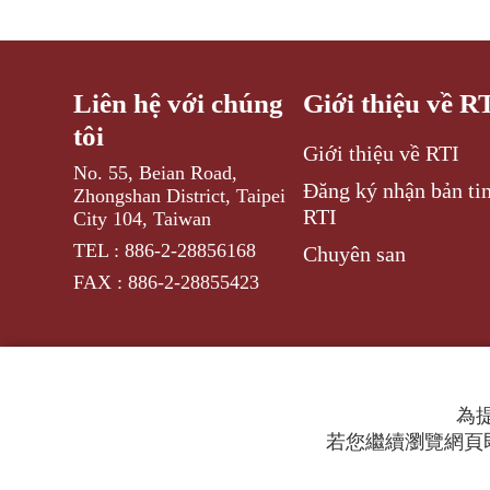
Liên hệ với chúng
Giới thiệu về R
tôi
Giới thiệu về RTI
No. 55, Beian Road,
Đăng ký nhận bản tin
Zhongshan District, Taipei
RTI
City 104, Taiwan
TEL : 886-2-28856168
Chuyên san
FAX : 886-2-28855423
為提
若您繼續瀏覽網頁即
© 2024 RTI (Radio Taiwan International).
All ri