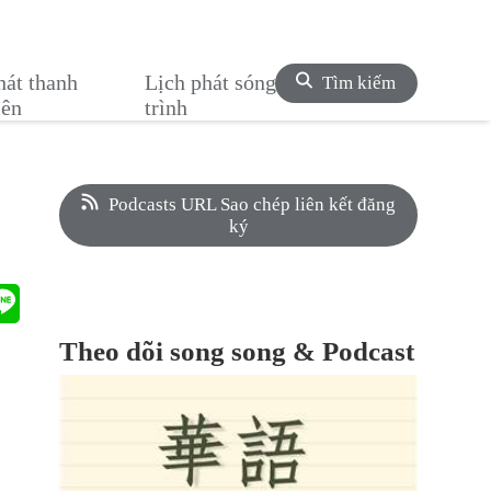
hát thanh
Lịch phát sóng chương
Tìm kiếm
iên
trình
Podcasts URL Sao chép liên kết đăng
ký
Theo dõi song song & Podcast