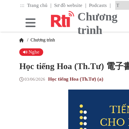
Skip
|
|
|
:::
Trang chủ
Sơ đồ website
Podcasts
to
the
Chương
main
content
trình
block
/
Chương trình
Nghe
Học tiếng Hoa (Th.Tư) 電子書
Học tiếng Hoa (Th.Tư) (a)
03/06/2026