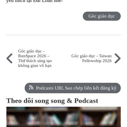
yêu thích tại Đài Loan nhé!
Góc giáo dục
Góc giáo dục -
RunSpace 2026 –
Góc giáo dục - Taiwan
Thử thách sáng tạo
Fellowship 2026
không gian vô hạn
Podcasts URL Sao chép liên kết đăng ký
Theo dõi song song & Podcast