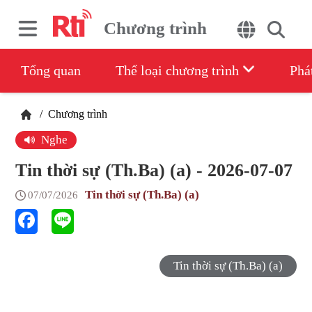
Chương trình
Tổng quan
Thể loại chương trình
Phá
/
Chương trình
Nghe
Tin thời sự (Th.Ba) (a) - 2026-07-07
Tin thời sự (Th.Ba) (a)
07/07/2026
Tin thời sự (Th.Ba) (a)