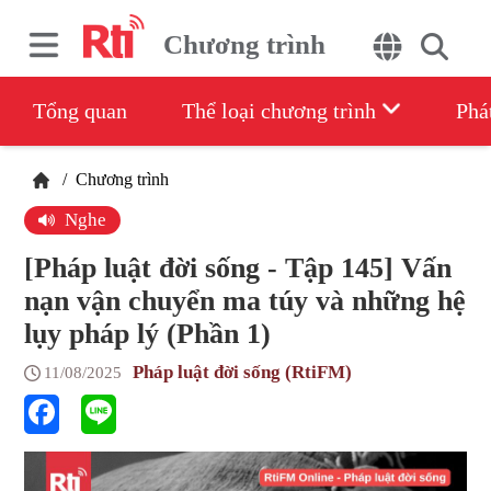
Chương trình
Tổng quan
Thể loại chương trình
Phá
/
Chương trình
Nghe
[Pháp luật đời sống - Tập 145] Vấn
nạn vận chuyển ma túy và những hệ
lụy pháp lý (Phần 1)
Pháp luật đời sống (RtiFM)
11/08/2025