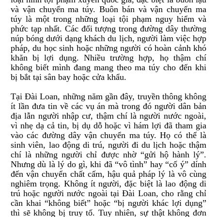
và vận chuyển ma túy. Buôn bán và vận chuyển ma
túy là một trong những loại tội phạm nguy hiểm và
phức tạp nhất. Các đối tượng trong đường dây thường
núp bóng dưới dạng khách du lịch, người làm việc hợp
pháp, du học sinh hoặc những người có hoàn cảnh khó
khăn bị lợi dụng. Nhiều trường hợp, họ thậm chí
không biết mình đang mang theo ma túy cho đến khi
bị bắt tại sân bay hoặc cửa khẩu.
Tại Đài Loan, những năm gần đây, truyền thông không
ít lần đưa tin về các vụ án mà trong đó người dân bản
địa lẫn người nhập cư, thậm chí là người nước ngoài,
vì nhẹ dạ cả tin, bị dụ dỗ hoặc vì hám lợi đã tham gia
vào các đường dây vận chuyển ma túy. Họ có thể là
sinh viên, lao động di trú, người đi du lịch hoặc thậm
chí là những người chỉ được nhờ “gửi hộ hành lý”.
Nhưng dù là lý do gì, khi đã “vô tình” hay “cố ý” dính
đến vận chuyển chất cấm, hậu quả pháp lý là vô cùng
nghiêm trọng. Không ít người, đặc biệt là lao động di
trú hoặc người nước ngoài tại Đài Loan, cho rằng chỉ
cần khai “không biết” hoặc “bị người khác lợi dụng”
thì sẽ không bị truy tố. Tuy nhiên, sự thật không đơn