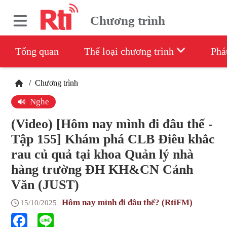
Chương trình
Tổng quan
Thể loại chương trình
Phá
/
Chương trình
Nghe
(Video) [Hôm nay mình đi đâu thế -
Tập 155] Khám phá CLB Điêu khắc
rau củ quả tại khoa Quản lý nhà
hàng trường ĐH KH&CN Cảnh
Văn (JUST)
Hôm nay mình đi đâu thế? (RtiFM)
15/10/2025