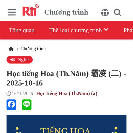
Chương trình
Tổng quan
Thể loại chương trình
Phá
/
Chương trình
Nghe
Học tiếng Hoa (Th.Năm) 霸凌 (二) -
2025-10-16
Học tiếng Hoa (Th.Năm) (a)
16/10/2025