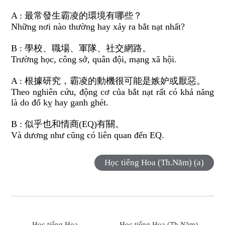
A : 最常發生霸凌的環境有哪些？
Những nơi nào thường hay xảy ra bắt nạt nhất?
B : 學校、職場、軍隊、社交網路。
Trường học, công sở, quân đội, mạng xã hội.
A : 根據研究，霸凌的動機很可能是嫉妒或厭惡。
Theo nghiên cứu, động cơ của bắt nạt rất có khả năng
là do đố kỵ hay ganh ghét.
B : 似乎也和情商(EQ)有關。
Và dương như cũng có liên quan đến EQ.
Học tiếng Hoa (Th.Năm) (a)
Học tiếng Hoa
Học tiếng Hoa (Th.Năm)