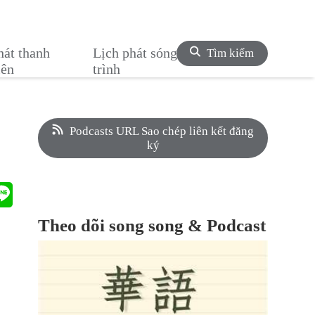
hát thanh
Lịch phát sóng chương
Tìm kiếm
iên
trình
Podcasts URL Sao chép liên kết đăng
ký
Theo dõi song song & Podcast