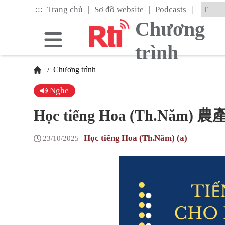
Skip
|
|
|
:::
Trang chủ
Sơ đồ website
Podcasts
to
the
Chương
main
content
trình
block
/
Chương trình
Nghe
Học tiếng Hoa (Th.Năm) 農
Học tiếng Hoa (Th.Năm) (a)
23/10/2025