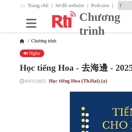
Skip
|
|
|
:::
Trang chủ
Sơ đồ website
Podcasts
to
the
Chương
main
content
trình
block
/
Chương trình
Nghe
Học tiếng Hoa - 去海邊 - 202
Học tiếng Hoa (Th.Hai) (a)
03/11/2025