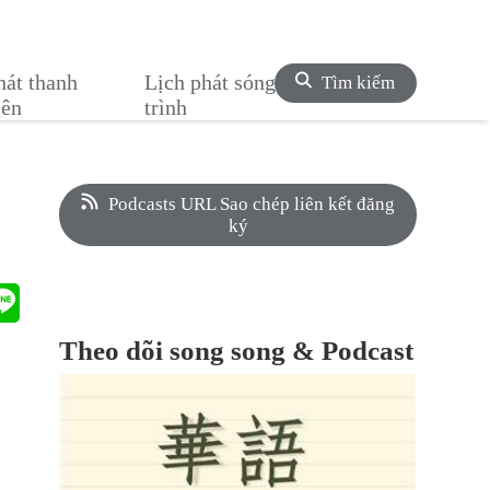
hát thanh
Lịch phát sóng chương
Tìm kiếm
iên
trình
Podcasts URL Sao chép liên kết đăng
ký
Theo dõi song song & Podcast