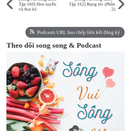
Tập 160] Hen suyễn
Tập 162] Rụng tóc (Phần
và thai kỳ
2)
Podcasts URL Sao chép liên kết đăng ký
Theo dõi song song & Podcast