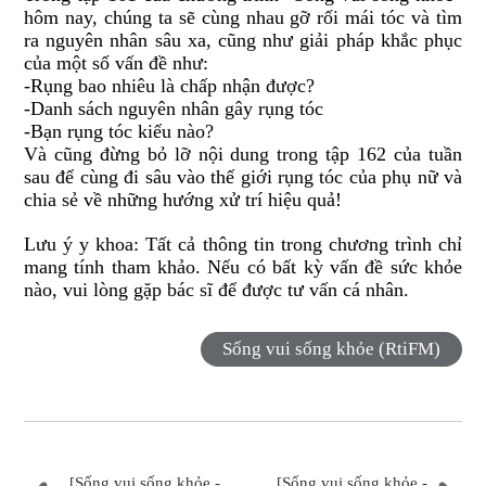
hôm nay, chúng ta sẽ cùng nhau gỡ rối mái tóc và tìm
ra nguyên nhân sâu xa, cũng như giải pháp khắc phục
của một số vấn đề như:
-Rụng bao nhiêu là chấp nhận được?
-Danh sách nguyên nhân gây rụng tóc
-Bạn rụng tóc kiểu nào?
Và cũng đừng bỏ lỡ nội dung trong tập 162 của tuần
sau để cùng đi sâu vào thế giới rụng tóc của phụ nữ và
chia sẻ về những hướng xử trí hiệu quả!
Lưu ý y khoa: Tất cả thông tin trong chương trình chỉ
mang tính tham khảo. Nếu có bất kỳ vấn đề sức khỏe
nào, vui lòng gặp bác sĩ để được tư vấn cá nhân.
Sống vui sống khỏe (RtiFM)
[Sống vui sống khỏe -
[Sống vui sống khỏe -