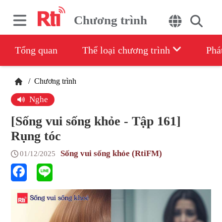
Chương trình
Tổng quan
Thể loại chương trình
Phá
/
Chương trình
Nghe
[Sống vui sống khỏe - Tập 161]
Rụng tóc
Sống vui sống khỏe (RtiFM)
01/12/2025