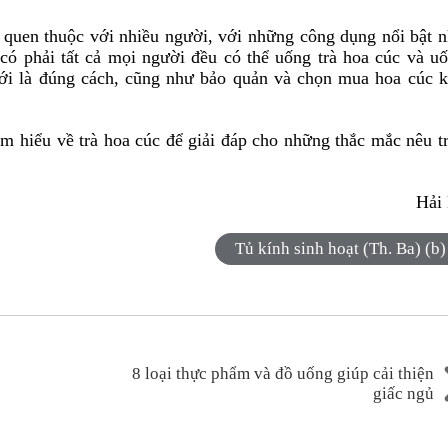
h quen thuộc với nhiều người, với những công dụng nổi bật 
 có phải tất cả mọi người đều có thể uống trà hoa cúc và u
ới là đúng cách, cũng như bảo quản và chọn mua hoa cúc 
m hiểu về trà hoa cúc để giải đáp cho những thắc mắc nêu t
Hải
Tủ kính sinh hoạt (Th. Ba) (b)
8 loại thực phẩm và đồ uống giúp cải thiện
giấc ngủ