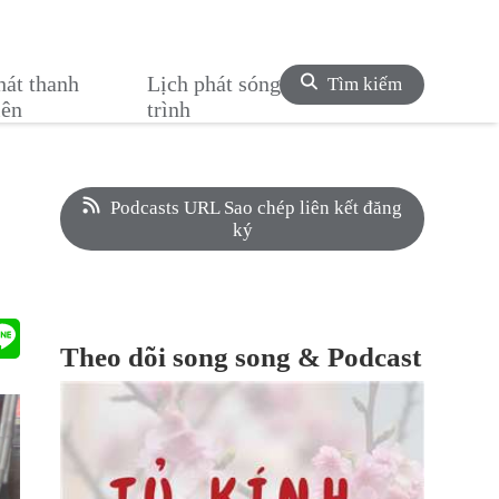
hát thanh
Lịch phát sóng chương
Tìm kiếm
iên
trình
Podcasts URL Sao chép liên kết đăng
ký
Theo dõi song song & Podcast