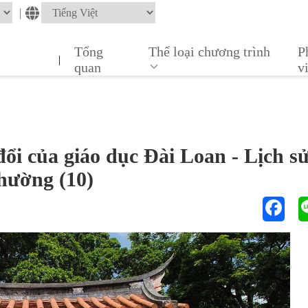
|
Tổng
Thể loại chương trình
P
|
quan
v
đổi của giáo dục Đài Loan - Lịch s
thường (10)