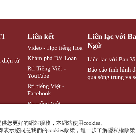
TI
Liên kết
Liên lạc với B
Ngữ
Video - Học tiếng Hoa
Khám phá Đài Loan
Liên lạc với Ban V
 điện tử
Rti Tiếng Việt -
Báo cáo tình hình 
YouTube
qua sóng trung và s
Rti tiếng Việt -
Facebook
Rti tiếng Việt –
Instagram
供您更好的網站服務，本網站使用cookies。
表示您同意我們的cookies政策，進一步了解隱私權政