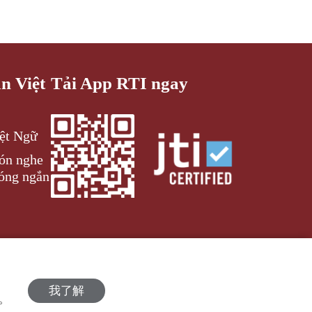
an Việt
Tải App RTI ngay
iệt Ngữ
đón nghe
óng ngắn
我了解
策。