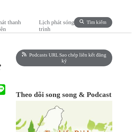
hát thanh
Lịch phát sóng chương
Tìm kiếm
iên
trình
Podcasts URL Sao chép liên kết đăng
ký
ử
Theo dõi song song & Podcast