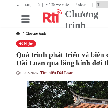
Skip
|
|
|
:::
Trang chủ
Sơ đồ website
Podcasts
to
the
Chương
main
content
trình
block
/
Chương trình
Nghe
Quá trình phát triển và biến 
Đài Loan qua lăng kính đời 
Tìm hiểu Đài Loan
02/02/2026