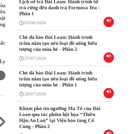
Lịch sử trà Đài Loan: Hành trình từ
của
trà rừng đến danh trà Formosa Tea -
yền
Phần 1
hật
03/08/2026
êng
Chè đá bào Đài Loan: Hành trình
sắc
trăm năm tạo nên loại đồ uống biểu
tượng của mùa hè - Phần 2
27/07/2026
 Ly
Chè đá bào Đài Loan: Hành trình
trăm năm tạo nên loại đồ uống biểu
tượng của mùa hè - Phần 1
20/07/2026
Khám phá tín ngưỡng Ma Tổ của Đài
Loan qua tác phẩm hội họa “Thiên
Hậu An Lan” tại Viện bảo tàng Cố
Cung - Phần 2