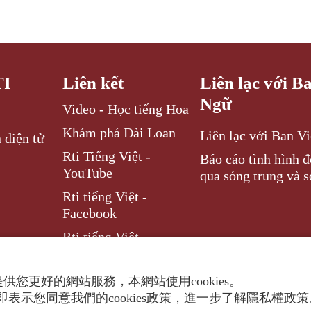
TI
Liên kết
Liên lạc với B
Ngữ
Video - Học tiếng Hoa
Khám phá Đài Loan
Liên lạc với Ban V
 điện tử
Rti Tiếng Việt -
Báo cáo tình hình 
YouTube
qua sóng trung và s
Rti tiếng Việt -
Facebook
Rti tiếng Việt –
Instagram
供您更好的網站服務，本網站使用cookies。
表示您同意我們的cookies政策，進一步了解隱私權政