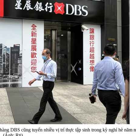
ng DBS cũng tuyển nhiều vị trí thực tập sinh trong kỳ nghỉ hè năm n
(Ảnh: Rti)