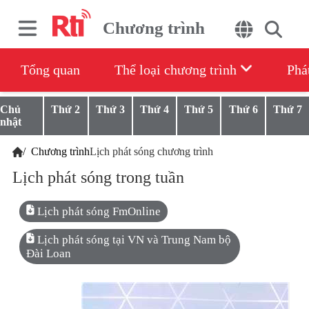
Chương trình
Tổng quan
Thể loại chương trình
Phá
Chủ
Thứ 2
Thứ 3
Thứ 4
Thứ 5
Thứ 6
Thứ 7
nhật
/
Chương trình
Lịch phát sóng chương trình
Lịch phát sóng trong tuần
Lịch phát sóng FmOnline
Lịch phát sóng tại VN và Trung Nam bộ
Đài Loan