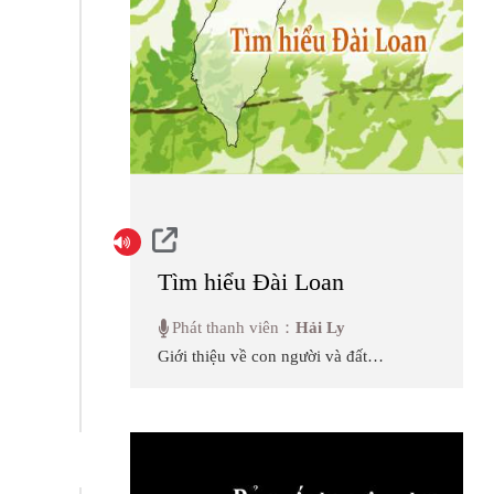
Tìm hiểu Đài Loan
Phát thanh viên：
Hải Ly
Giới thiệu về con người và đất
nước Đài Loan : Lịch sử, địa lý,
khí hậu, chính trị, kinh tế, nông
nghiệp, xã hội, văn hóa, giáo
dục, các cộng đồng dân tộc ít
người tại Đài Loan, giới thiệu Đài
Loan ngày nay, ... giúp các bạn
thính giả tìm hiểu về tình hình