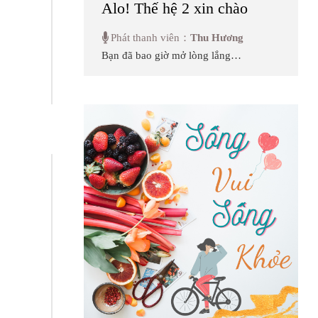
Alo! Thế hệ 2 xin chào
Phát thanh viên：
Thu Hương
Bạn đã bao giờ mở lòng lắng
nghe tâm sự của một người con
lai? Và khi lớn lên giữa hai nền
văn hoá, hai ngôn ngữ, hai quê
hương, thì các em sẽ phải đối mặt
với những khó khăn, thách thức
như thế nào, mặt khác thì các em
có những lợi thế và cơ hội ra sao?
Tất cả sẽ có trong chương trình
mới mang tên “Alo! Thế hệ 2 xin
chào”, phát sóng vào mỗi thứ 2
hàng tuần, với mong muốn tạo ra
một góc nhỏ ấm áp, để chia sẻ tới
mọi người những tâm tư tình cảm,
những câu chuyện và cả những
vấn đề xoay quanh một thế hệ
đang âm th...