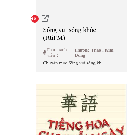
Sống vui sống khỏe
(RtiFM)
Phát thanh
Phương Thảo , Kim
viên：
Dung
Chuyên mục Sống vui sống khỏe
sẽ giới thiệu đến các bạn những
thông tin hữu ích về sức khỏe
như giới thiệu các loại thực phẩm
tốt cho cơ thể, tìm hiểu về những
căn bệnh thường gặp, những thói
quen xấu gây ảnh hưởng đến sức
khỏe, những quan niệm sai lầm
trong việc bảo vệ sức khỏe,
những phương pháp trị liệu và
các cơ sở chăm sóc sức khỏe của
Đài Loan... Ngoài ra, trong cuộc
sống hiện đại chúng ta cũng
thường xuyên gặp phải các vấn
đề về tâm lý, vì vậy, ngoài những