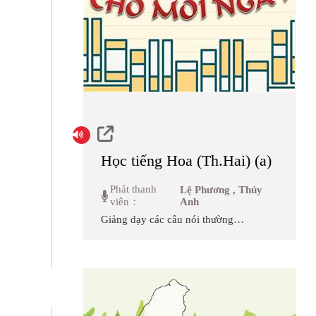
thông tin về sức khỏe thể chất,
chuyên mục ...
Học tiếng Hoa (Th.Hai) (a)
Phát thanh
Lệ Phương , Thúy
viên：
Anh
Giảng dạy các câu nói thường
dùng trong sinh hoạt hàng ngày,
học thêm các từ vựng mở rộng và
các câu ứng dụng, giúp tăng thêm
sự thích thú trong việc học tập
tiếng Hoa.