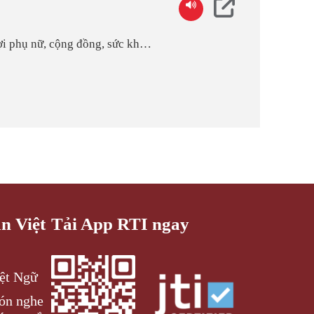
ợi phụ nữ, cộng đồng, sức khỏe,
an Việt
Tải App RTI ngay
iệt Ngữ
đón nghe