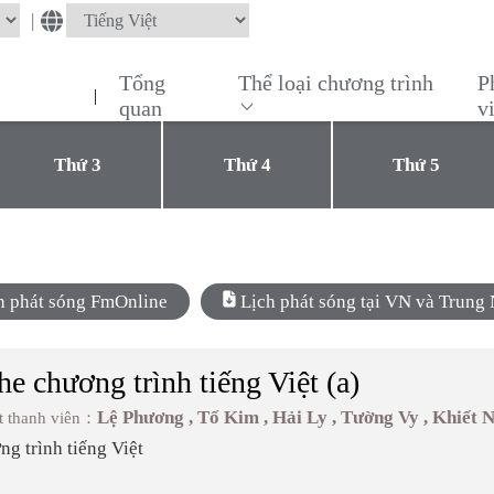
|
Tổng
Thể loại chương trình
P
|
quan
v
Thứ 3
Thứ 4
Thứ 5
ch phát sóng FmOnline
Lịch phát sóng tại VN và Trun
e chương trình tiếng Việt (a)
Lệ Phương , Tố Kim , Hải Ly , Tường Vy , Khiết 
t thanh viên：
g trình tiếng Việt