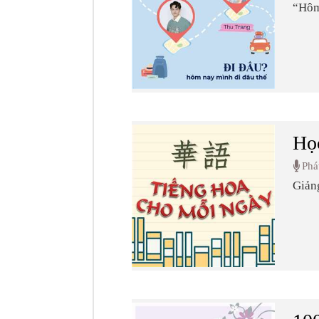
“Hôm 
do h
danh 
và c
những
hình 
Họ
Phá
Giản
các 