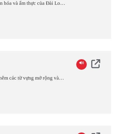
 văn hóa và ẩm thực của Đài Loan
g mình đi khám phá những địa
thuật, những giải đấu thể thao
ững “nhân vật” đặc biệt và
o đính kèm để các bạn có thể
hêm các từ vựng mở rộng và
 việc học tập tiếng Hoa.