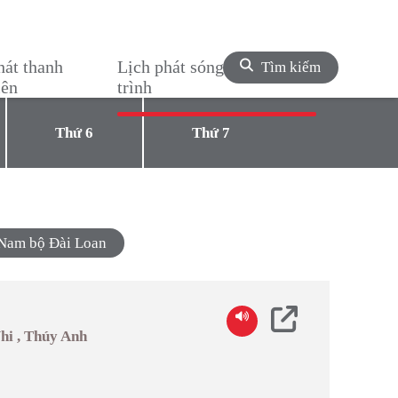
hát thanh
Lịch phát sóng chương
Tìm kiếm
iên
trình
Thứ 6
Thứ 7
g Nam bộ Đài Loan
Nhi , Thúy Anh