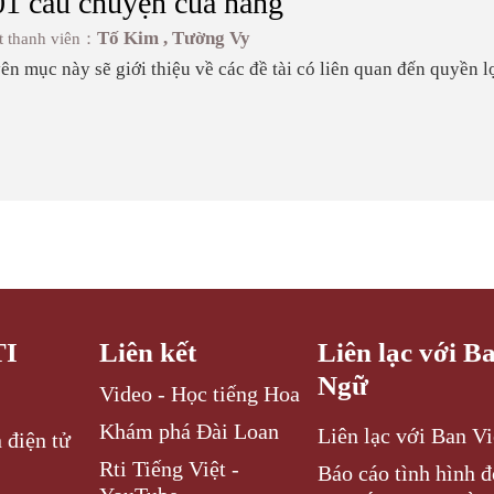
1 câu chuyện của nàng
Tố Kim , Tường Vy
t thanh viên：
n mục này sẽ giới thiệu về các đề tài có liên quan đến quyền l
i v.v...
TI
Liên kết
Liên lạc với B
Ngữ
Video - Học tiếng Hoa
Khám phá Đài Loan
Liên lạc với Ban V
 điện tử
Rti Tiếng Việt -
Báo cáo tình hình 