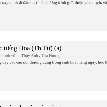
nay mình đi đâu thế?” là chương trình giới thiệu về du lịch,
ai MC Thu Trang, Đức Mạnh cùng thực hiện. Hãy cùng với chún
nổi tiếng, những hoạt động văn hóa, những buổi triển lãm nghệ 
ả những món ăn ngon tại Đài Loan. Bên cạnh đó, cùng gặp gỡ nh
 câu chuyện lịch sử thú vị. Đặc biệt, mỗi tuần đều có một vide
dung rõ hơn về nội dung c...
c tiếng Hoa (Th.Tư) (a)
Thúy Anh , Thu Hương
t thanh viên：
g dạy các câu nói thường dùng trong sinh hoạt hàng ngày, học t
câu ứng dụng, giúp các bạn nghe đài tăng thêm sự thích thú trong