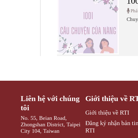
100
Phá
Chuyê
xã hộ
Liên hệ với chúng
Giới thiệu về R
tôi
Giới thiệu về RTI
No. 55, Beian Road,
Đăng ký nhận bản tin
Zhongshan District, Taipei
RTI
City 104, Taiwan