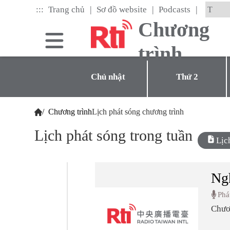
Skip
|
|
|
:::
Trang chủ
Sơ đồ website
Podcasts
to
the
Chương
main
content
trình
block
Chủ nhật
Thứ 2
/
Chương trình
Lịch phát sóng chương trình
Lịch phát sóng trong tuần
Lị
Ngh
Phá
Chươn