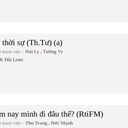
 thời sự (Th.Tư) (a)
Hải Ly , Tường Vy
t thanh viên：
ức Đài Loan
 nay mình đi đâu thế? (RtiFM)
Thu Trang , Đức Mạnh
t thanh viên：