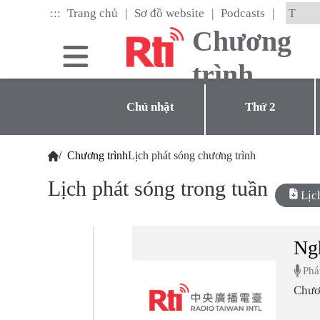
Skip
|
|
|
:::
Trang chủ
Sơ đồ website
Podcasts
to
the
Chương
main
content
trình
block
Chủ nhật
Thứ 2
/
Chương trình
Lịch phát sóng chương trình
Lịch phát sóng trong tuần
Lị
Ngh
Phá
Chươn