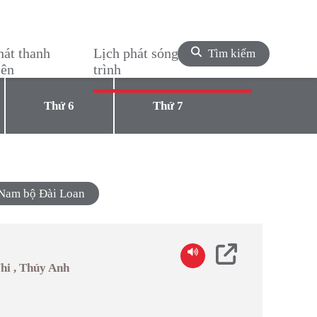
hát thanh
Lịch phát sóng chương
Tìm kiếm
iên
trình
Thứ 6
Thứ 7
g Nam bộ Đài Loan
Nhi , Thúy Anh