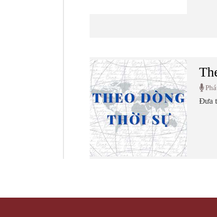
The
Phá
Đưa t
hướn