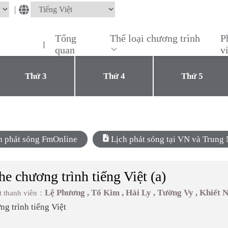
|
Tổng
Thể loại chương trình
P
|
quan
v
Thứ 3
Thứ 4
Thứ 5
ch phát sóng FmOnline
Lịch phát sóng tại VN và Trun
e chương trình tiếng Việt (a)
Lệ Phương , Tố Kim , Hải Ly , Tường Vy , Khiết 
t thanh viên：
g trình tiếng Việt