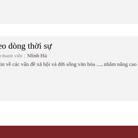
o dòng thời sự
Minh Hà
t thanh viên：
in về các vấn đề xã hội và đời sống văn hóa ...., nhằm nâng cao
g xã hội và cuộc sống gần đây của Đài Loan.