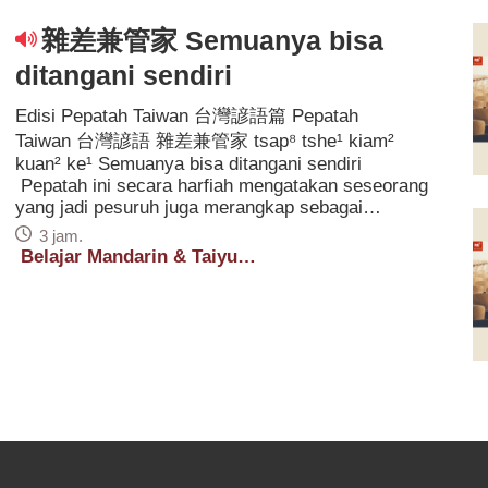
雜差兼管家 Semuanya bisa
ditangani sendiri
Edisi Pepatah Taiwan 台灣諺語篇 Pepatah
Taiwan 台灣諺語 雜差兼管家 tsap⁸ tshe¹ kiam²
kuan² ke¹ Semuanya bisa ditangani sendiri
Pepatah ini secara harfiah mengatakan seseorang
yang jadi pesuruh juga merangkap sebagai
mandor alias melakukan semua pekerjaan
3 jam.
sendirian. Mulai dari pekerjaan kecil hingga
Belajar Mandarin & Taiyu
mengurus hal besar, semuanya ditangani sendiri.
Kamis
Seperti bos toko kecil yang harus belanja bahan,
masak, melayani pelanggan, bahkan bersih-
bersih. Pepatah ini sering dipakai untuk usaha
kecil atau bisnis keluarga yang belum punya
karyawan banyak. Pemilik harus melakukan
semuanya sendiri, mulai dari belanja bahan,
melayani tamu, mencatat keuangan, sampai
membersihkan toko. Meski辛苦, ini juga
menunjukkan dedikasi dan tanggung jawab besar.