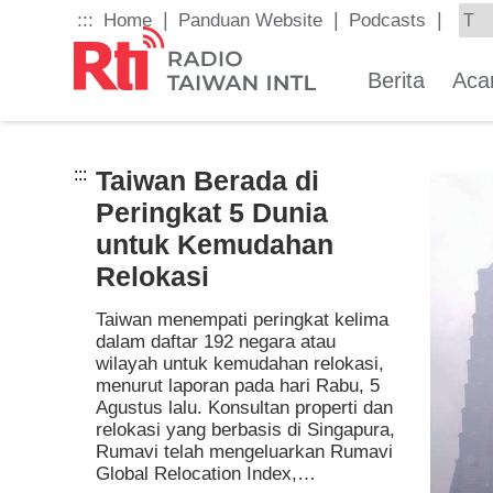
Skip
|
|
|
:::
Home
Panduan Website
Podcasts
to
the
main
Berita
Aca
content
block
:::
Taiwan Berada di
Peringkat 5 Dunia
untuk Kemudahan
Relokasi
Taiwan menempati peringkat kelima
dalam daftar 192 negara atau
wilayah untuk kemudahan relokasi,
menurut laporan pada hari Rabu, 5
Agustus lalu. Konsultan properti dan
relokasi yang berbasis di Singapura,
Rumavi telah mengeluarkan Rumavi
Global Relocation Index,