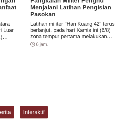
engan
Pangkalan Militer Penghu
anfaat
Menjalani Latihan Pengisian
Pasokan
ntara
Latihan militer "Han Kuang 42" terus
i Luar
berlanjut, pada hari Kamis ini (6/8)
zona tempur pertama melakukan
)
latihan "Pengisian Pasokan tahap
pada hari
6 jam.
pertama" di Penghu, menggunakan
kan
kendaraan sipil untuk mendukung
encari
kebutuhan logistik pangan bagi
negara-
satuan-satuan 3 Angkatan bersenjata
ropa
guna memastikan keberlanju...
 berba...
erita
Interaktif