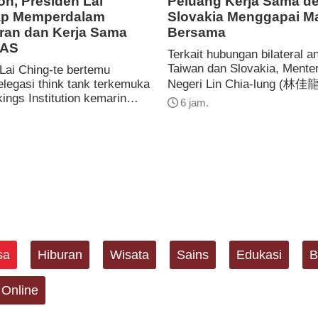
ion, Presiden Lai
Peluang Kerja Sama d
ap Memperdalam
Slovakia Menggapai M
ran dan Kerja Sama
Bersama
-AS
Terkait hubungan bilateral a
Taiwan dan Slovakia, Menter
Lai Ching-te bertemu
legasi think tank terkemuka
Negeri Lin Chia-lung (林佳龍
ings Institution kemarin
memposting di media sosial 
6 jam.
esiden Lai pertama-tama
Kamis ini (6/8), menyampai
kan terima kasih kepada
bahwa Taiwan akan terus m
 Institution atas
peluang kerja sama dengan 
nnya kepada Taiwan di masa
negara Eropa Tengah dan E
njang, wawasan penelitian
Timur, termasuk Slovakia, di
kukannya menjadi jemba...
sa
Hiburan
Wisata
Sains
Edukasi
B
 Online