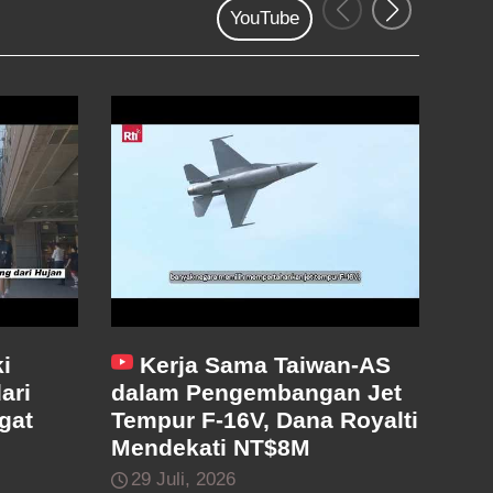
YouTube
i
Kerja Sama Taiwan-AS
G
ari
dalam Pengembangan Jet
San
gat
Tempur F-16V, Dana Royalti
Ter
Mendekati NT$8M
28
29 Juli, 2026