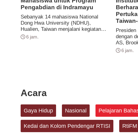
Mahasiswa untuk Program
Institut
Pengabdian di Indramayu
Berhar
Pertuka
Sebanyak 14 mahasiswa National
Taiwan
Dong Hwa University (NDHU),
Hualien, Taiwan menjalani kegiatan
Presiden 
pengabdian masyarakat di Desa
dengan de
6 jam.
Juntiweden, Kecamatan Juntinyuat,
AS, Brook
Kabupaten Indramayu, Jawa Barat
(5/8). Pr
6 jam.
dari 2 sampai 25 Agustus 2026.
mengucap
Program ini merupakan bagian dari
Brookings
upaya pemerintah Taiwan untuk lebih
perhatia
dek...
jangka pa
yang dila
Acara
Gaya Hidup
Nasional
Pelajaran Baha
Kedai dan Kolom Pendengar RTISI
RtiFM