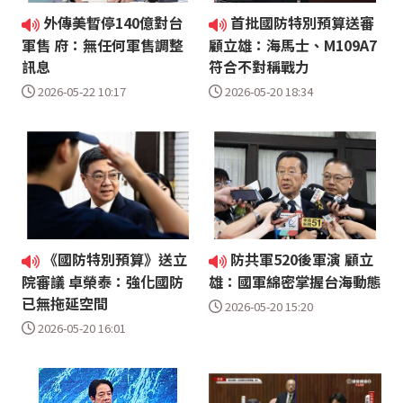
外傳美暫停140億對台
首批國防特別預算送審
軍售 府：無任何軍售調整
顧立雄：海馬士、M109A7
訊息
符合不對稱戰力
2026-05-22 10:17
2026-05-20 18:34
《國防特別預算》送立
防共軍520後軍演 顧立
院審議 卓榮泰：強化國防
雄：國軍綿密掌握台海動態
已無拖延空間
2026-05-20 15:20
2026-05-20 16:01