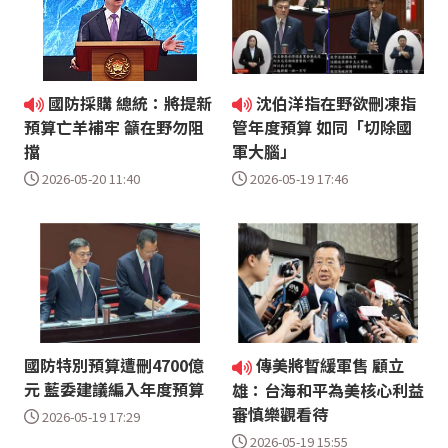
國防採購 總統：將提新
沈伯洋指在野欲刪凍指
預算亡羊補牢 籲在野勿阻
管年度預算 如同「切除國
擋
軍大腦」
2026-05-20 11:40
2026-05-19 17:46
國防特別預算遭刪4700億
傳美將暫緩軍售 顧立
元 藍委建議編入年度預算
雄：台海和平為美核心利益
審慎樂觀看待
2026-05-19 17:29
2026-05-19 15:55