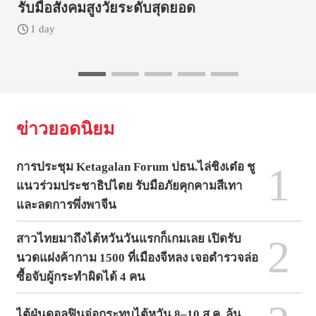
รับมือสังคมสูงวัยระดับสุดยอด
1 day
ข่าวยอดนิยม
1
การประชุม Ketagalan Forum ปธน.ไล่ชิงเต๋อ ชู
แนวร่วมประชาธิปไตย รับมือภัยคุกคามสีเทา
และลดการพึ่งพาจีน
2
สาวไทยมาถึงไต้หวันวันแรกก็เกมเลย เปิดรับ
นวดแฝงค้ากาม 1500 ที่เมืองจีหลง เจอตำรวจล่อ
ซื้อจับผู้กระทำผิดได้ 4 คน
ไต้ฝุ่นดอลฟินจ่อกระทบไต้หวัน 8–10 ส.ค. ลุ้น