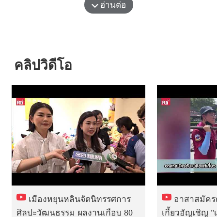
อ่านต่อ
คลิปวิดีโอ
เมืองหยุนหลินจัดนิทรรศการ
อาสาสมัครด
ศิลปะวัฒนธรรม ผลงานเกือบ 80
เกี้ยวอัญเชิญ 