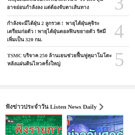
3
อาจอ่อนกำลังลง แต่ต้องจับตาเส้นทาง
4
กำลังจะมีไต้ฝุ่น 2 ลูกรวด ! พายุไต้ฝุ่นคุจิระ
เตรียมก่อตัว ! พายุไต้ฝุ่นดอลฟินขยายตัว รัศมี
เพิ่มเป็น 320 กม.
5
TSMC บริจาค 250 ล้านเยนช่วยฟื้นฟูคุมาโมโตะ
หลังแผ่นดินไหวครั้งใหญ่
ฟังข่าวประจำวัน Listen News Daily