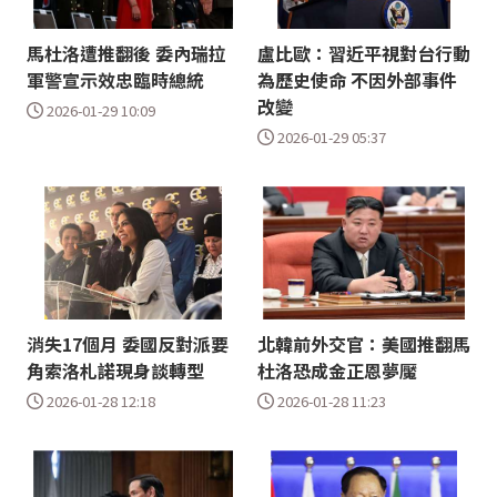
馬杜洛遭推翻後 委內瑞拉
盧比歐：習近平視對台行動
軍警宣示效忠臨時總統
為歷史使命 不因外部事件
改變
2026-01-29 10:09
2026-01-29 05:37
消失17個月 委國反對派要
北韓前外交官：美國推翻馬
角索洛札諾現身談轉型
杜洛恐成金正恩夢魘
2026-01-28 12:18
2026-01-28 11:23