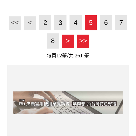
<<
<
2
3
4
5
6
7
8
>
>>
每頁12筆/共
261
筆