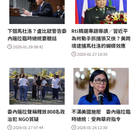
下個馬杜洛？盧比歐警告委
Rti精選專題導讀／習近平
內瑞拉臨時總統要聽話
為何動手抓捕張又俠？美跨
境逮捕馬杜洛的蝴蝶效應
2026-01-28 08:42
2026-01-27 10:30
委內瑞拉聲稱釋放808名政
不滿美國施壓 委內瑞拉臨
治犯 NGO質疑
時總統：受夠華府指令
2026-01-27 07:44
2026-01-26 12:38