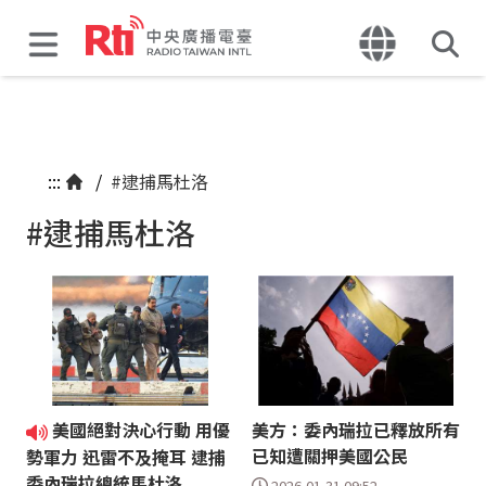
:::
/
#逮捕馬杜洛
#逮捕馬杜洛
美國絕對決心行動 用優
美方：委內瑞拉已釋放所有
已知遭關押美國公民
勢軍力 迅雷不及掩耳 逮捕
委內瑞拉總統馬杜洛
2026-01-31 09:52