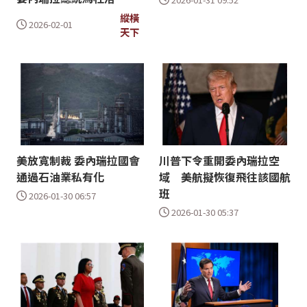
縱橫
2026-02-01
天下
美放寬制裁 委內瑞拉國會
川普下令重開委內瑞拉空
通過石油業私有化
域 美航擬恢復飛往該國航
班
2026-01-30 06:57
2026-01-30 05:37