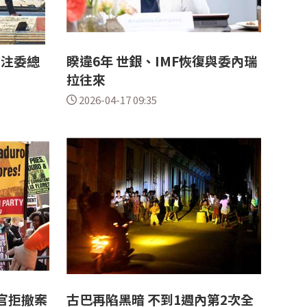
下注委總
睽違6年 世銀、IMF恢復與委內瑞
拉往來
2026-04-17 09:35
官拒撤案
古巴再陷黑暗 不到1週內第2次全