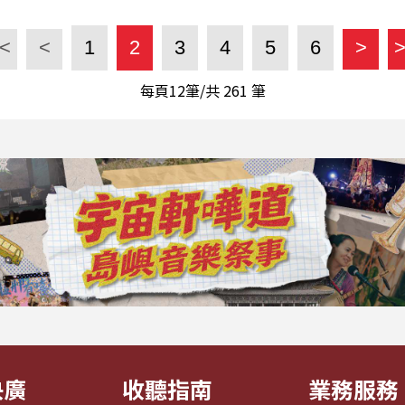
<
<
1
2
3
4
5
6
>
每頁12筆/共
261
筆
央廣
收聽指南
業務服務