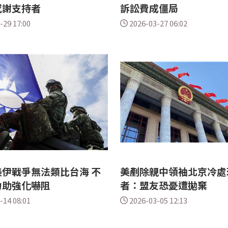
感謝支持者
訴訟費成僵局
-29 17:00
2026-03-27 06:02
伊戰爭無法類比台海 不
美剷除親中領袖北京冷處
力助強化嚇阻
者：盟友恐憂遭拋棄
-14 08:01
2026-03-05 12:13