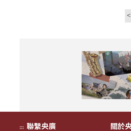
<
聯繫央廣
關於
:::