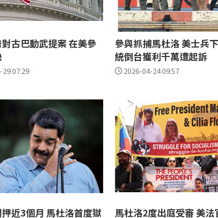
對古巴動武提案 在美參
參與抓捕馬杜洛 美士兵
決
統倒台獲利千萬遭起訴
-29 07:29
2026-04-24 09:57
押近3個月 馬杜洛首度獄
馬杜洛2度出庭受審 美法