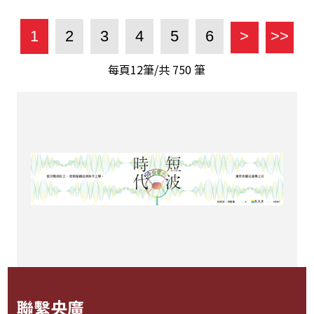
1
2
3
4
5
6
>
>>
每頁12筆/共
750
筆
聯繫央廣