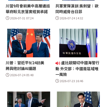
川習9月會前美中高層通話
共軍實彈演訓 吳釗燮：欲
華府盼北京落實經貿承諾
同時威脅台日菲
2026-07-31 07:24
2026-07-24 14:32
川普：習近平9/24訪美
盧比歐關切中國海警行
將與他討論AI議題
動 外交部：中國是區域唯
一風險
2026-07-24 05:48
2026-07-23 16:46