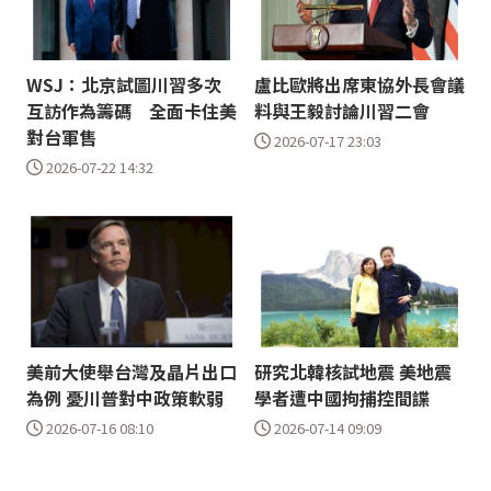
WSJ：北京試圖川習多次
盧比歐將出席東協外長會議
互訪作為籌碼 全面卡住美
料與王毅討論川習二會
對台軍售
2026-07-17 23:03
2026-07-22 14:32
美前大使舉台灣及晶片出口
研究北韓核試地震 美地震
為例 憂川普對中政策軟弱
學者遭中國拘捕控間諜
2026-07-16 08:10
2026-07-14 09:09