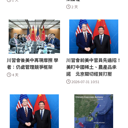
2 天
川習會後美中再現摩擦 學
川習會前美中官員先過招！
者：仍處管理競爭框架
美盯中國稀土、農產品承
諾 北京關切經貿打壓
4 天
2026-07-31 10:51