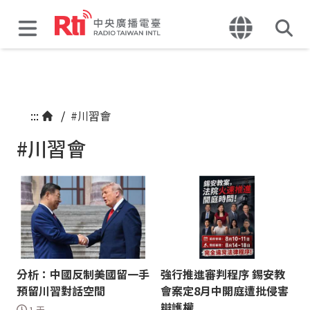
:::
/
#川習會
#川習會
分析：中國反制美國留一手
強行推進審判程序 錫安教
預留川習對話空間
會案定8月中開庭遭批侵害
辯護權
1 天