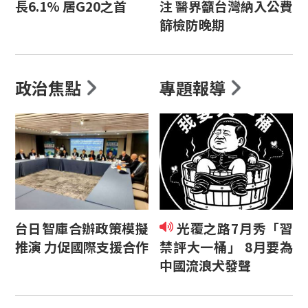
長6.1% 居G20之首
注 醫界籲台灣納入公費
篩檢防晚期
政治焦點
專題報導
台日智庫合辦政策模擬
光覆之路7月秀「習
推演 力促國際支援合作
禁評大一桶」 8月要為
中國流浪犬發聲