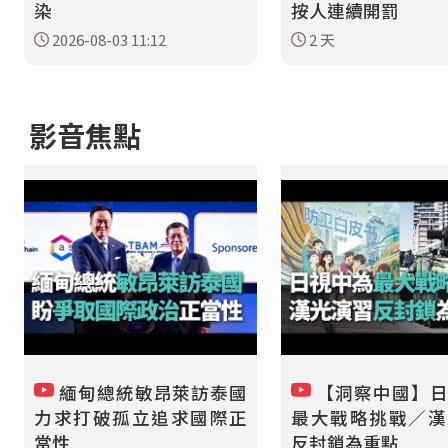
染
按人連續開罰
2026-08-03 11:12
2 天
影音焦點
緬甸總統敏昂萊訪泰國
【洞察中國】日
力求打破孤立追求國際正
最大戰略挑戰／漢
當性
反封鎖為重點