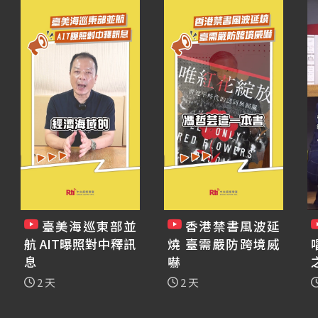
臺美海巡東部並
香港禁書風波延
航 AIT曝照對中釋訊
燒 臺需嚴防跨境威
息
嚇
2 天
2 天