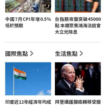
中國7月CPI年增0.5%
台指期夜盤突破45000
低於預期
點 本週聚焦鴻海法說會
大立光除息
國際焦點
生活焦點
印度近12年經濟年均成
拜登攝護腺癌轉移受關