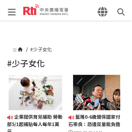
:::
/
#少子女化
#少子女化
企業提供育兒補助 勞動
藍推0-6歲健保國家付
部5/1起補貼每人每年1萬
石崇良：恐違反量能負擔
元