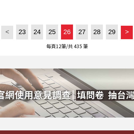
<
23
24
25
26
27
28
29
>
每頁12筆/共
435
筆