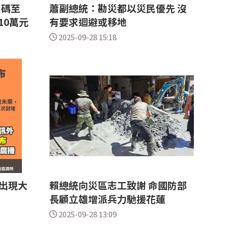
加碼至
蕭副總統：勘災都以災民優先 沒
10萬元
有要求迴避或移地
2025-09-28 15:18
出現大
賴總統向災區志工致謝 命國防部
長顧立雄增派兵力馳援花蓮
2025-09-28 13:09