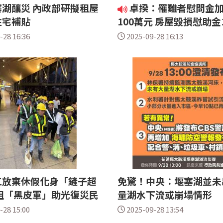
湖釀災 內政部研擬租屋
卓揆：罹難者慰問金
住宅補貼
100萬元 房屋毀損慰助金
-28 16:36
2025-09-28 16:13
工放棄休假化身「鏟子超
免驚！中央：堰塞湖並未
組「黑皮軍」助光復災民
量湖水下流或崩塌情形
-28 15:00
2025-09-28 13:54