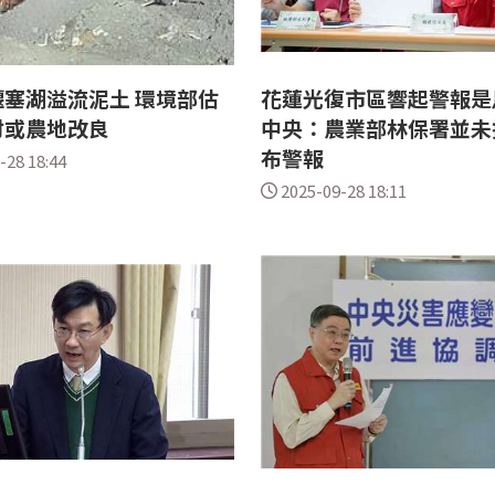
塞湖溢流泥土 環境部估
花蓮光復市區響起警報是
材或農地改良
中央：農業部林保署並未
布警報
-28 18:44
2025-09-28 18:11