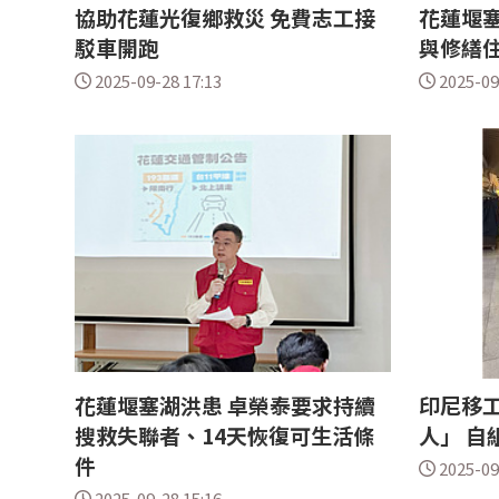
協助花蓮光復鄉救災 免費志工接
花蓮堰塞
駁車開跑
與修繕
2025-09-28 17:13
2025-09
花蓮堰塞湖洪患 卓榮泰要求持續
印尼移
搜救失聯者、14天恢復可生活條
人」 自
件
2025-09
2025-09-28 15:16