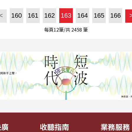
<
160
161
162
163
164
165
166
每頁12筆/共
2458
筆
央廣
收聽指南
業務服務