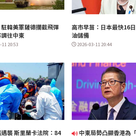
：駐韓美軍薩德攔截飛彈
高市早苗：日本最快16
將調往中東
油儲備
-11 20:53
2026-03-11 20:44
遇襲 斯里蘭卡法院：84
中東局勢凸顯香港為