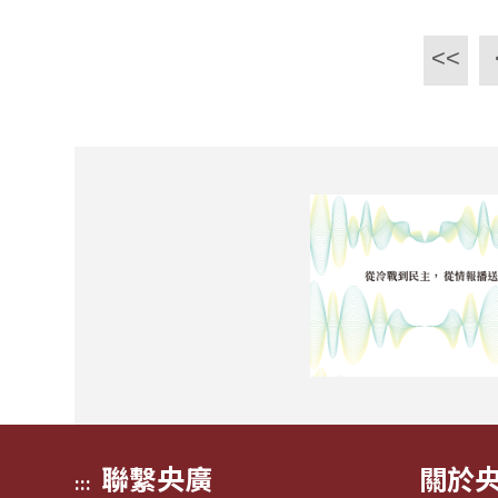
<<
聯繫央廣
關於
:::