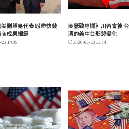
美副貿易代表 盼盡快敲
吳瑟致專欄》川習會後 
磋商成果細節
清的美中台形勢變化
-23 14:05
2026-05-23 13:34