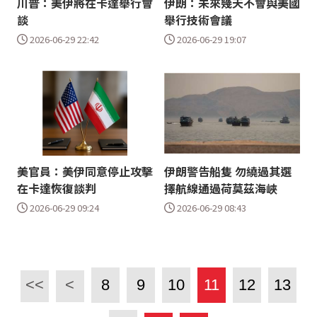
川普：美伊將在卡達舉行會
伊朗：未來幾天不會與美國
談
舉行技術會議
2026-06-29 22:42
2026-06-29 19:07
美官員：美伊同意停止攻擊
伊朗警告船隻 勿繞過其選
在卡達恢復談判
擇航線通過荷莫茲海峽
2026-06-29 09:24
2026-06-29 08:43
<<
<
8
9
10
11
12
13