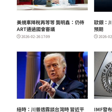
美規車降稅再等等 龔明鑫：仍待
歐銀：川
ART通過國會審議
預期
2026-02-26 17:09
2026-02
紐時：川普透露談台灣時 習近平
IMF發