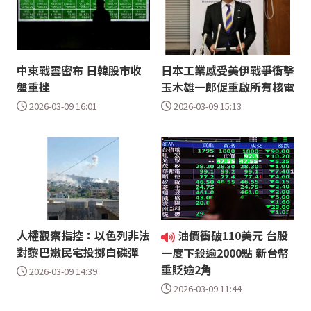
中東戰雲密布 日韓股市收
日本工業感受美伊戰爭衝擊
盤重挫
玉木雄一郎促重啟所有核電
2026-03-09 16:01
2026-03-09 15:13
人權觀察指控：以色列非法
油價衝破110美元 台股
對黎巴嫩民宅投擲白磷彈
一度下殺逾2000點 新台幣
重貶逾2角
2026-03-09 14:39
2026-03-09 11:44