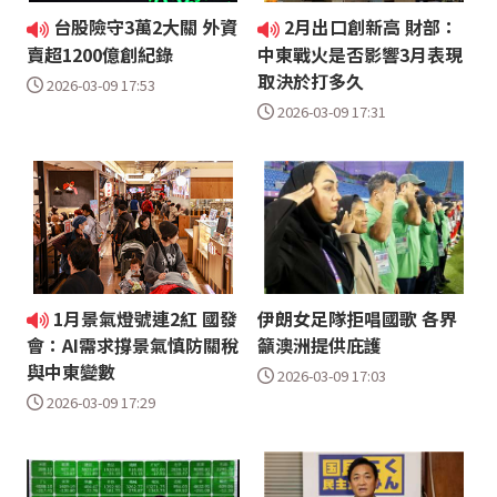
台股險守3萬2大關 外資
2月出口創新高 財部：
賣超1200億創紀錄
中東戰火是否影響3月表現
取決於打多久
2026-03-09 17:53
2026-03-09 17:31
1月景氣燈號連2紅 國發
伊朗女足隊拒唱國歌 各界
籲澳洲提供庇護
會：AI需求撐景氣慎防關稅
與中東變數
2026-03-09 17:03
2026-03-09 17:29