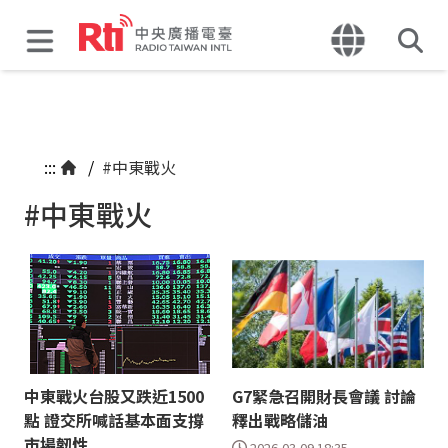
:::
/
#中東戰火
#中東戰火
中東戰火台股又跌近1500
G7緊急召開財長會議 討論
點 證交所喊話基本面支撐
釋出戰略儲油
市場韌性
2026-03-09 18:35