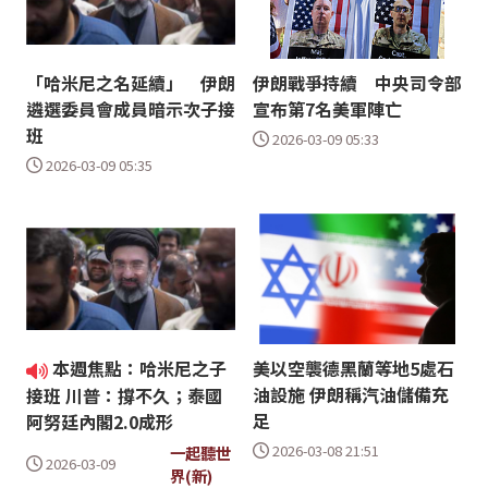
「哈米尼之名延續」 伊朗
伊朗戰爭持續 中央司令部
遴選委員會成員暗示次子接
宣布第7名美軍陣亡
班
2026-03-09 05:33
2026-03-09 05:35
本週焦點：哈米尼之子
美以空襲德黑蘭等地5處石
油設施 伊朗稱汽油儲備充
接班 川普：撐不久；泰國
足
阿努廷內閣2.0成形
2026-03-08 21:51
一起聽世
2026-03-09
界(新)