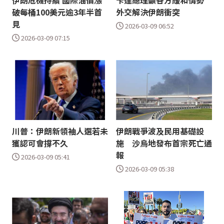
伊朗危機持續 國際油價漲
卡達總理籲各方緩和情勢
破每桶100美元逾3年半首
外交解決伊朗衝突
見
2026-03-09 06:52
2026-03-09 07:15
川普：伊朗新領袖人選若未
伊朗戰爭波及民用基礎設
獲認可會撐不久
施 沙烏地發布首宗死亡通
報
2026-03-09 05:41
2026-03-09 05:38