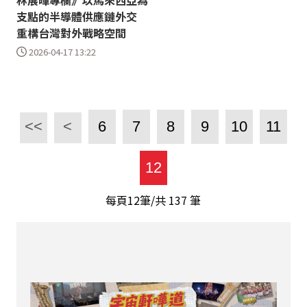
林展暉專欄》以馬來西亞為
支點的半導體供應鏈外交
重構台灣對外戰略空間
2026-04-17 13:22
<<
<
6
7
8
9
10
11
12
每頁12筆/共
137
筆