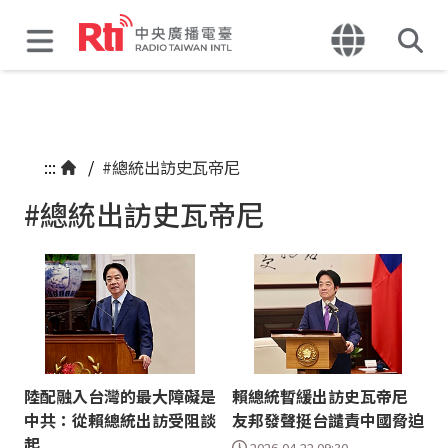
:::
/
#總統出訪史瓦帝尼
#總統出訪史瓦帝尼
陸配融入台灣的最大障礙是
賴總統暫緩出訪史瓦帝尼
中共：從賴總統出訪受阻談
友邦發聲挺台譴責中國脅迫
起
2026-04-22 09:30