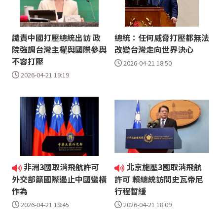
譴責中國打壓總統出訪 政
總統：任何威脅打壓都無法
院強調台灣主權與國際參與
改變台灣走向世界決心
不容打壓
2026-04-21 18:50
2026-04-21 19:19
非洲3國取消飛航許可
北京施壓3國取消飛航
外交部籲國際遏止中國蠻橫
許可 賴總統訪問史瓦帝尼
作為
行程暫緩
2026-04-21 18:45
2026-04-21 18:09