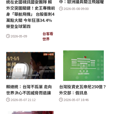
中：歐洲議員關注飛越權
統在史國視訊國安團隊 賴
外交突圍關鍵！史王專機前
2026-05-08 09:00
身「華航飛機」 台股衝刺4
萬點大關 今年狂漲34.4％
榮登全球第四
台客看
2026-05-09
世界
賴總統：台灣不孤單 走向
台灣投資史瓦帝尼250億？
世界決心不因威脅而退讓
外交部：假訊息
2026-05-07 21:12
2026-05-07 18:46