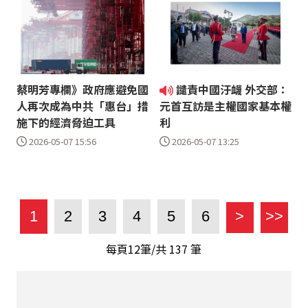
蔡明芳專欄》政府應避免國
譴責中國汙衊 外交部：
人再次成為中共「惠台」措
元首互訪是主權國家基本權
施下的經濟脅迫工具
利
2026-05-07 15:56
2026-05-07 13:25
1
2
3
4
5
6
>
>>
每頁12筆/共
137
筆