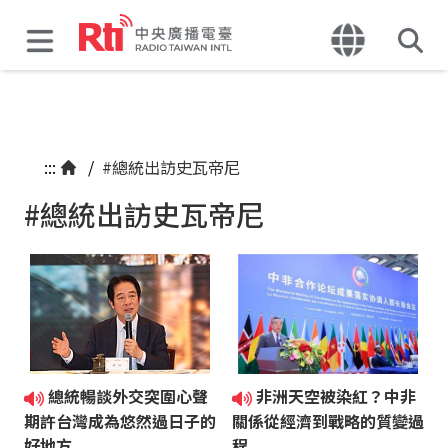
:::
/
#總統出訪史瓦帝尼
#總統出訪史瓦帝尼
總統暢談外交突圍心聲
非洲天空被染紅？中非
期許台灣成為悠然過日子的
關係從經濟到戰略的質變過
好地方
程