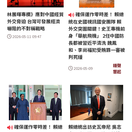
林展暉專欄》應對中國經貿
確保運作零時差！ 賴總
外交脅迫 台灣可發展經濟
統在史國視訊國安團隊 賴
嚇阻的不對稱戰略
外交突圍關鍵！史王專機前
身「華航飛機」 2任中國防
2026-05-11 09:47
長都被習近平清洗 魏鳳
和、李尚福犯受賄罪一審被
判死緩
鍾聲
2026-05-09
響起
確保運作零時差！ 賴總
賴總統出訪史瓦帝尼 吳志